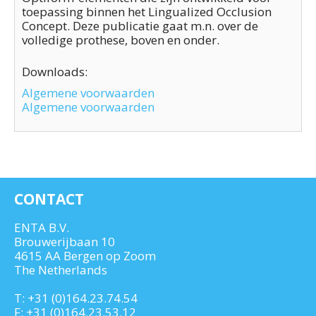
toepassing binnen het Lingualized Occlusion
Concept. Deze publicatie gaat m.n. over de
volledige prothese, boven en onder.
Downloads:
Algemene voorwaarden
Algemene voorwaarden
CONTACT
ENTA B.V.
Brouwerijbaan 10
4615 AA Bergen op Zoom
The Netherlands
T:
+31 (0)164.23.74.54
F: +31 (0)164.23.53.12