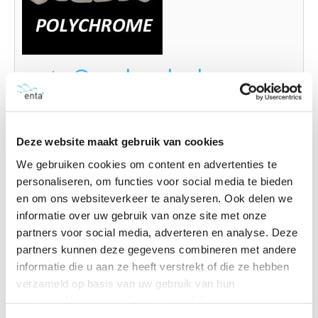
enta®cryl polychrome
Downloads:
enta®cryl polychrome
Deze website maakt gebruik van cookies
We gebruiken cookies om content en advertenties te
personaliseren, om functies voor social media te bieden
en om ons websiteverkeer te analyseren. Ook delen we
informatie over uw gebruik van onze site met onze
partners voor social media, adverteren en analyse. Deze
partners kunnen deze gegevens combineren met andere
informatie die u aan ze heeft verstrekt of die ze hebben
verzameld op basis van uw gebruik van hun
enta®cryl classic
services. Voor meer informatie raadpleeg
onze privacyverklaring
.